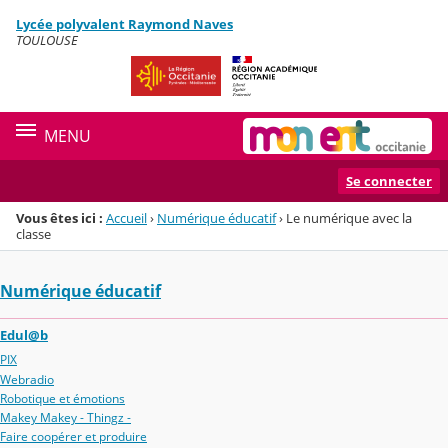
Panneau de gestion des cookies
Lycée polyvalent Raymond Naves
Menu de la rubrique
Contenu
TOULOUSE
MENU
Se connecter
Vous êtes ici :
Accueil
›
Numérique éducatif
›
Le numérique avec la
classe
Numérique éducatif
Edul@b
PIX
Webradio
Robotique et émotions
Makey Makey - Thingz -
Faire coopérer et produire