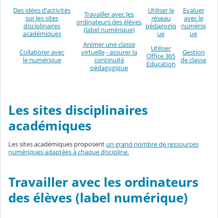
Des idées d'activités
Utiliser le
Evaluer
Travailler avec les
sur les sites
réseau
avec le
ordinateurs des élèves
disciplinaires
pédagogiq
numériq
(label numérique)
académiques
ue
ue
Animer une classe
Utiliser
Collaborer avec
virtuelle
- assurer la
Gestion
Office 365
le numérique
continuité
de classe
Education
pédagogique
Les sites disciplinaires
académiques
Les sites académiques proposent
un grand nombre de ressources
numériques adaptées à chaque discipline.
Travailler avec les ordinateurs
des élèves (label numérique)