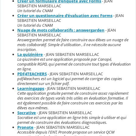
Créer un formulaire d'enquête avec Forms
- JEAN
SEBASTIEN MARSEILLAC
Un tutoriel du CNAM
Créer un questionnaire d'évaluation avec Forms
- JEAN
SEBASTIEN MARSEILLAC
Un tutoriel du CNAM
Nuage de mots collaboratifs : answergarden
- JEAN
SEBASTIEN MARSEILLAC
Answergarden permet de faire construire aux élèves un nuage de
mots collaboratif. Simple d'utilisation , il ne nécessite aucune
inscription.
La quizinière
- JEAN SEBASTIEN MARSEILLAC
La qiuzinière est une application proposée par Canopé,
compatible RGPD, qui permet de construire tout types d'évaluation
en ligne.
PDF4TEACHERS
- JEAN SEBASTIEN MARSEILLAC
pdf4teachers est un logiciel qui permet de corriger des copies
directement sur un fichier pdf.
Learningapps
- JEAN SEBASTIEN MARSEILLAC
Cette application gratuite permet de construire assez rapidement
des exercices de types variés très utiles en évaluation formative. Il
est également possible de faire construire ces exercices par les
élèves eux-mêmes.
Socrative
- JEAN SEBASTIEN MARSEILLAC
Socrative est une application en ligne très simple à utiliser et qui
permet de construire des évaluations diagnostiques.
Pronote
- JEAN SEBASTIEN MARSEILLAC
Accessible depuis l'ENT, Pronote propose un service QCM