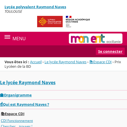
Panneau de gestion des cookies
Lycée polyvalent Raymond Naves
Menu de la rubrique
Contenu
TOULOUSE
MENU
Se connecter
Vous êtes ici :
Accueil
›
Le lycée Raymond Naves
›
📚Espace CDI
›
Prix
Lycéen de la BD
Le lycée Raymond Naves
🏫Organigramme
☝️Qui est Raymond Naves ?
📚Espace CDI
CDI Fonctionnement
Chercher... trouver !