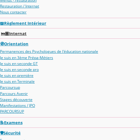
Menus - restauration
Restauration / Internat
Nous contacter
📖Règlement Intérieur
🛌🏽Internat
🧭Orientation
Permanences des Psychologues de l'éducation nationale
Je suis en 3ème Prépa-Métiers
Je suis en seconde GT
Je suis en seconde pro
Je suis en première
Je suis en Terminale
Parcoursup
Parcours Avenir
Stages découverte
Manifestations / JPO
PARCOURSUP
📝Examens
🛡️Sécurité