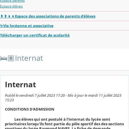
Espace parents
Espace élèves
👨‍👨‍👦‍👦Espace des associations de parents d'élèves
✨Vie lycéenne et associative
Télécharger un certificat de scolarité
🛌🏽Internat
Internat
Publié le vendredi 7 juillet 2023 17:20 - Mis à jour le mardi 11 juillet 2023
15:23
CONDITIONS D'ADMISSION
Les élèves qui ont postulé à l'internat du lycée sont
prioritaires lorsqu'ils font partie du pôle sportif des des sections
sportives du lycée Raymond NAVES. La fiche de demande