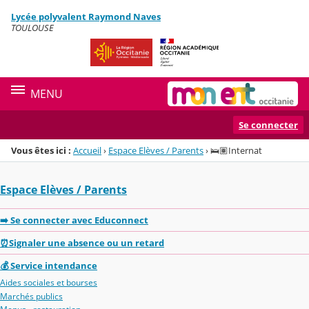
Panneau de gestion des cookies
Lycée polyvalent Raymond Naves
Menu de la rubrique
Contenu
TOULOUSE
MENU
Se connecter
Vous êtes ici :
Accueil
›
Espace Elèves / Parents
›
🛌🏽Internat
Espace Elèves / Parents
➡️ Se connecter avec Educonnect
⏰Signaler une absence ou un retard
💰 Service intendance
Aides sociales et bourses
Marchés publics