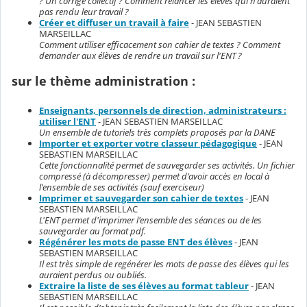
? Un corrigé collectif ? Comment relancer les élèves qui n'auraient
pas rendu leur travail ?
Créer et diffuser un travail à faire
- JEAN SEBASTIEN
MARSEILLAC
Comment utiliser efficacement son cahier de textes ? Comment
demander aux élèves de rendre un travail sur l'ENT ?
sur le thème administration :
Enseignants, personnels de direction, administrateurs :
utiliser l'ENT
- JEAN SEBASTIEN MARSEILLAC
Un ensemble de tutoriels très complets proposés par la DANE
Importer et exporter votre classeur pédagogique
- JEAN
SEBASTIEN MARSEILLAC
Cette fonctionnalité permet de sauvegarder ses activités. Un fichier
compressé (à décompresser) permet d'avoir accès en local à
l'ensemble de ses activités (sauf exerciseur)
Imprimer et sauvegarder son cahier de textes
- JEAN
SEBASTIEN MARSEILLAC
L'ENT permet d'imprimer l'ensemble des séances ou de les
sauvegarder au format pdf.
Régénérer les mots de passe ENT des élèves
- JEAN
SEBASTIEN MARSEILLAC
Il est très simple de regénérer les mots de passe des élèves qui les
auraient perdus ou oubliés.
Extraire la liste de ses élèves au format tableur
- JEAN
SEBASTIEN MARSEILLAC