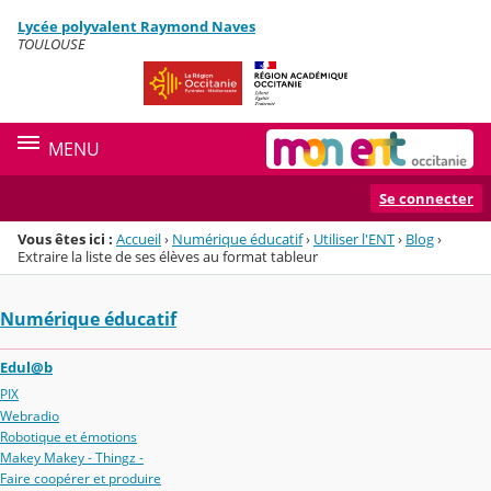
Panneau de gestion des cookies
Lycée polyvalent Raymond Naves
Menu de la rubrique
Contenu
TOULOUSE
MENU
Se connecter
Vous êtes ici :
Accueil
›
Numérique éducatif
›
Utiliser l'ENT
›
Blog
›
Extraire la liste de ses élèves au format tableur
Numérique éducatif
Edul@b
PIX
Webradio
Robotique et émotions
Makey Makey - Thingz -
Faire coopérer et produire