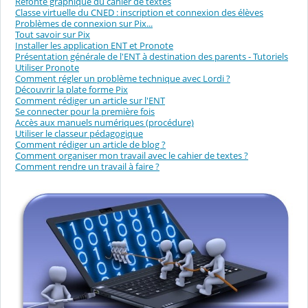
Refonte graphique du cahier de textes
Classe virtuelle du CNED : inscription et connexion des élèves
Problèmes de connexion sur Pix...
Tout savoir sur Pix
Installer les application ENT et Pronote
Présentation générale de l'ENT à destination des parents - Tutoriels
Utiliser Pronote
Comment régler un problème technique avec Lordi ?
Découvrir la plate forme Pix
Comment rédiger un article sur l'ENT
Se connecter pour la première fois
Accès aux manuels numériques (procédure)
Utiliser le classeur pédagogique
Comment rédiger un article de blog ?
Comment organiser mon travail avec le cahier de textes ?
Comment rendre un travail à faire ?