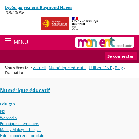
Panneau de gestion des cookies
Lycée polyvalent Raymond Naves
Menu de la rubrique
Contenu
TOULOUSE
MENU
Se connecter
Vous êtes ici :
Accueil
›
Numérique éducatif
›
Utiliser l'ENT
›
Blog
›
Evaluation
Numérique éducatif
Edul@b
PIX
Webradio
Robotique et émotions
Makey Makey - Thingz -
Faire coopérer et produire