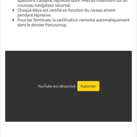
questions s'adapte, l'épreuve dure 1H45 au maximum sur un
nouveau navigateur sécurisé.
Chaque élève est certifié en fonction du niveau atteint
pendant l'épreuve.
Pour les Terminale, la certification remonte automatiquement
dans le dossier Parcoursup.
YouTube est désactivé.
Autoriser