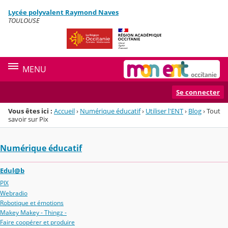
Panneau de gestion des cookies
Lycée polyvalent Raymond Naves
Menu de la rubrique
Contenu
TOULOUSE
MENU
Se connecter
Vous êtes ici :
Accueil
›
Numérique éducatif
›
Utiliser l'ENT
›
Blog
›
Tout
savoir sur Pix
Numérique éducatif
Edul@b
PIX
Webradio
Robotique et émotions
Makey Makey - Thingz -
Faire coopérer et produire