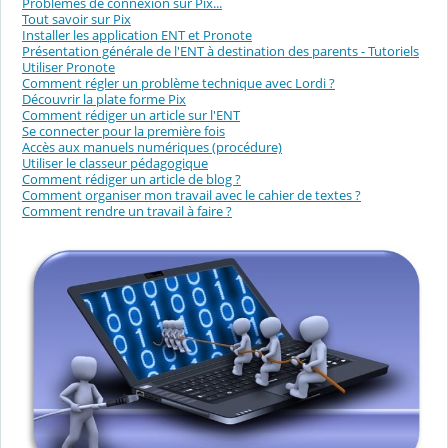
Problèmes de connexion sur Pix...
Tout savoir sur Pix
Installer les application ENT et Pronote
Présentation générale de l'ENT à destination des parents - Tutoriels
Utiliser Pronote
Comment régler un problème technique avec Lordi ?
Découvrir la plate forme Pix
Comment rédiger un article sur l'ENT
Se connecter pour la première fois
Accès aux manuels numériques (procédure)
Utiliser le classeur pédagogique
Comment rédiger un article de blog ?
Comment organiser mon travail avec le cahier de textes ?
Comment rendre un travail à faire ?