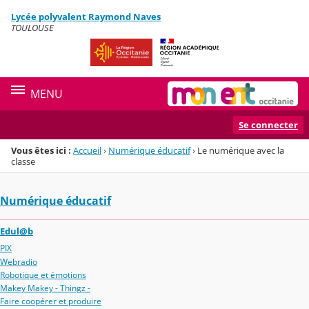
Panneau de gestion des cookies
Lycée polyvalent Raymond Naves
Menu de la rubrique
Contenu
TOULOUSE
MENU
Se connecter
Vous êtes ici :
Accueil
›
Numérique éducatif
›
Le numérique avec la
classe
Numérique éducatif
Edul@b
PIX
Webradio
Robotique et émotions
Makey Makey - Thingz -
Faire coopérer et produire