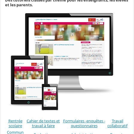
Des tutoriels classés par thème pour les enseignants, les élèves
et les parents.
Rentrée
Cahier de textes et
Formulaires -enquêtes -
Travail
scolaire
travail à faire
questionnaires
collaboratif
Commun