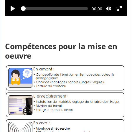
c
L
T
00:00
t
e
e
c
m
u
t
p
u
r
s
r
é
e
e
c
o
u
Compétences pour la mise en
l
é
oeuvre