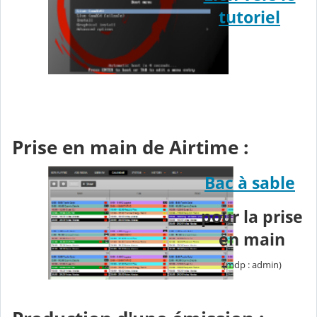
tutoriel
Prise en main de Airtime :
Bac à sable
pour la prise
en main
(mdp : admin)