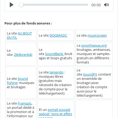
u
L
T
00:00
l
e
e
é
c
m
t
p
u
s
r
é
Pour plus de fonds sonores :
e
c
o
Le site
AU BOUT
u
Le site
DOGMAZIC
Le site
musicscreen
DU FIL
l
é
La
sonotheque.org
:
Le
bruitages, ambiances,
Le
site
SoundBank
:bruit
musiques et samples
site:
Ziklibrenbib
ages et loops gratuits
gratuits en différents
formats
Le
Le site
Jamendo
:
site
SoundFX
contient
musiques libres
Le site
Sound
un ensemble de
(gratuites mais
fishing
: musiques
bruitage (avec
nécessité de création
et bruitages
création de compte
de compte pour le
aussi pour le
téléchargement)
téléchargement)
Le site
Framazic
,
un portail dédié à
Et un
portail scoopit
la promotion et à
spécial "sons et effets
l'information sur