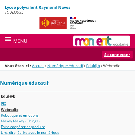
Panneau de gestion des cookies
Lycée polyvalent Raymond Naves
Menu de la rubrique
Contenu
TOULOUSE
MENU
Se connecter
Vous êtes ici :
Accueil
›
Numérique éducatif
›
Edul@b
›
Webradio
Numérique éducatif
Edul@b
PIX
Webradio
Robotique et émotions
Makey Makey - Thingz -
Faire coopérer et produire
Lire, dire, écrire avec le numérique