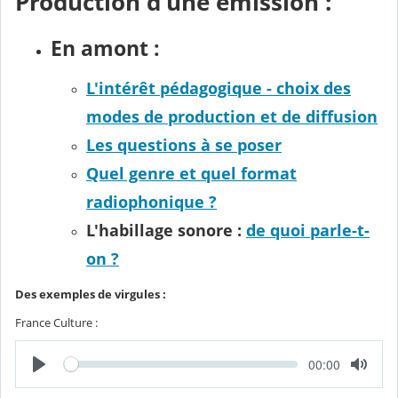
Production d'une émission :
En amont :
L'intérêt pédagogique - choix des
modes de production et de diffusion
Les questions à se poser
Quel genre et quel format
radiophonique ?
L'habillage sonore :
de quoi parle-t-
on ?
Des exemples de virgules :
France Culture :
L
T
00:00
e
e
c
m
t