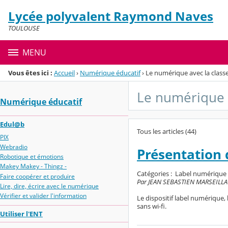
Panneau de gestion des cookies
Lycée polyvalent Raymond Naves
Menu de la rubrique
Contenu
TOULOUSE
MENU
Vous êtes ici :
Accueil
›
Numérique éducatif
›
Le numérique avec la class
Le numérique a
Numérique éducatif
Edul@b
Tous les articles (44)
PIX
Webradio
Présentation 
Robotique et émotions
Makey Makey - Thingz -
Catégories :
Label numérique
Faire coopérer et produire
Par JEAN SEBASTIEN MARSEILLAC, 
Lire, dire, écrire avec le numérique
Vérifier et valider l'information
Le dispositif label numérique, 
sans wi-fi.
Utiliser l'ENT