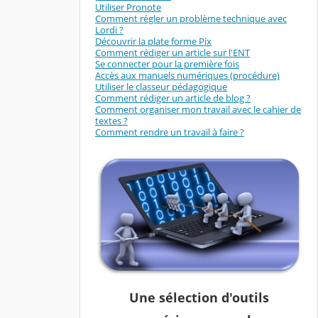
Utiliser Pronote
Comment régler un problème technique avec
Lordi ?
Découvrir la plate forme Pix
Comment rédiger un article sur l'ENT
Se connecter pour la première fois
Accès aux manuels numériques (procédure)
Utiliser le classeur pédagogique
Comment rédiger un article de blog ?
Comment organiser mon travail avec le cahier de
textes ?
Comment rendre un travail à faire ?
Une sélection d'outils