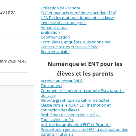
Utilisation de Pronote
020 18:07
ENT et manuels numériques pendant l'été
L'ENT et les pratiques innovantes : classe
inversée et accompagnée
Administration
Evaluation
Communication
Formulaires, enquêtes, questionnaires
Cahier de textes et travail à faire
Rentrée scolaire
mbre 2020 14:48
Numérique et ENT pour les
élèves et les parents
Accéder au réseau Wi-Fi
Educonnect
Comment récupérer son compte Pix à la sortie
du lycée
Refonte graphique du cahier de textes
Classe virtuelle du CNED : inscription et
connexion des élèves
Problèmes de connexion sur Pix...
Tout savoir sur Pix
Installer les application ENT et Pronote
Présentation générale de l'ENT à destination des
parents - Tutoriels