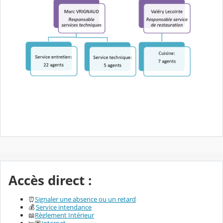
Accès direct :
⏰
Signaler une absence ou un retard
💰
Service intendance
📖
Règlement Intérieur
🛌🏽
Internat