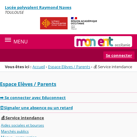
Panneau de gestion des cookies
Lycée polyvalent Raymond Naves
Menu de la rubrique
Contenu
TOULOUSE
MENU
Se connecter
Vous êtes ici :
Accueil
›
Espace Elèves / Parents
›
💰 Service intendance
Espace Elèves / Parents
➡️ Se connecter avec Educonnect
⏰Signaler une absence ou un retard
💰 Service intendance
Aides sociales et bourses
Marchés publics