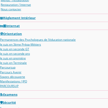
Menus - restauration
Restauration / Internat
Nous contacter
📖Règlement Intérieur
🛌🏽Internat
🧭Orientation
Permanences des Psychologues de l'éducation nationale
Je suis en 3ème Prépa-Métiers
Je suis en seconde GT
Je suis en seconde pro
Je suis en première
Je suis en Terminale
Parcoursup
Parcours Avenir
Stages découverte
Manifestations / JPO
PARCOURSUP
📝Examens
🛡️Sécurité