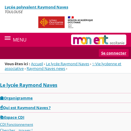
Panneau de gestion des cookies
Lycée polyvalent Raymond Naves
Menu de la rubrique
Contenu
TOULOUSE
MENU
Se connecter
Vous êtes ici :
Accueil
›
Le lycée Raymond Naves
›
✨Vie lycéenne et
associative
›
Raymond Naves news
›
Le lycée Raymond Naves
🏫Organigramme
☝️Qui est Raymond Naves ?
📚Espace CDI
CDI Fonctionnement
Chercher... trouver !