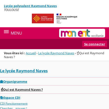
Panneau de gestion des cookies
Lycée polyvalent Raymond Naves
Menu de la rubrique
Contenu
TOULOUSE
MENU
Se connecter
Vous êtes ici :
Accueil
›
Le lycée Raymond Naves
›
☝️Qui est Raymond
Naves ?
Le lycée Raymond Naves
🏫Organigramme
☝️Qui est Raymond Naves ?
📚Espace CDI
CDI Fonctionnement
Chercher... trouver !