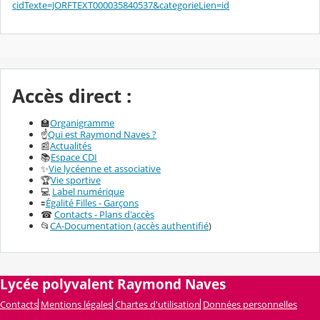
cidTexte=JORFTEXT000035840537&categorieLien=id
Accès direct :
🏫
Organigramme
☝️
Qui est Raymond Naves ?
📰
Actualités
📚
Espace CDI
✨
Vie lycéenne et associative
🏆
Vie sportive
💻
Label numérique
🟰
Égalité Filles - Garçons
☎
Contacts - Plans d'accès
📂
CA-Documentation (accès authentifié
)
Lycée polyvalent Raymond Naves
Contacts
Mentions légales
Chartes d'utilisation
Données personnelles