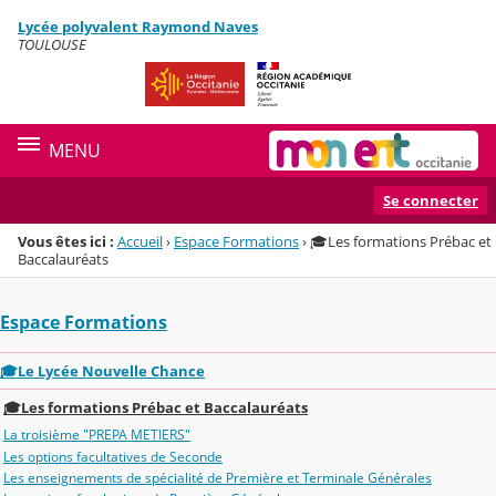
Panneau de gestion des cookies
Lycée polyvalent Raymond Naves
Menu de la rubrique
Contenu
TOULOUSE
MENU
Se connecter
Vous êtes ici :
Accueil
›
Espace Formations
›
🎓Les formations Prébac et
Baccalauréats
Espace Formations
🎓Le Lycée Nouvelle Chance
🎓Les formations Prébac et Baccalauréats
La troisième "PREPA METIERS"
Les options facultatives de Seconde
Les enseignements de spécialité de Première et Terminale Générales