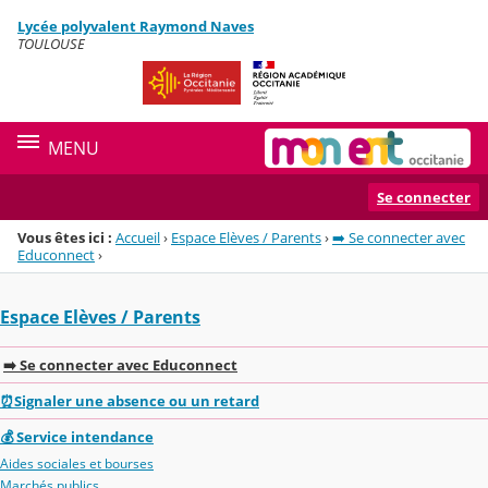
Panneau de gestion des cookies
Lycée polyvalent Raymond Naves
Menu de la rubrique
Contenu
TOULOUSE
MENU
Se connecter
Vous êtes ici :
Accueil
›
Espace Elèves / Parents
›
➡️ Se connecter avec
Educonnect
›
Espace Elèves / Parents
➡️ Se connecter avec Educonnect
⏰Signaler une absence ou un retard
💰 Service intendance
Aides sociales et bourses
Marchés publics