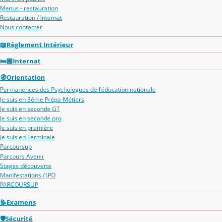
Menus - restauration
Restauration / Internat
Nous contacter
📖Règlement Intérieur
🛌🏽Internat
🧭Orientation
Permanences des Psychologues de l'éducation nationale
Je suis en 3ème Prépa-Métiers
Je suis en seconde GT
Je suis en seconde pro
Je suis en première
Je suis en Terminale
Parcoursup
Parcours Avenir
Stages découverte
Manifestations / JPO
PARCOURSUP
📝Examens
🛡️Sécurité