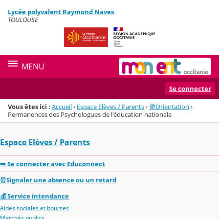
Panneau de gestion des cookies
Lycée polyvalent Raymond Naves
Menu de la rubrique
Contenu
TOULOUSE
MENU
Se connecter
Vous êtes ici :
Accueil
›
Espace Elèves / Parents
›
🧭Orientation
›
Permanences des Psychologues de l'éducation nationale
Espace Elèves / Parents
➡️ Se connecter avec Educonnect
⏰Signaler une absence ou un retard
💰 Service intendance
Aides sociales et bourses
Marchés publics