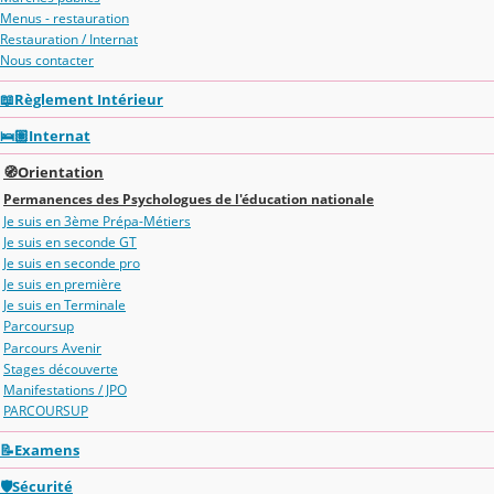
Menus - restauration
Restauration / Internat
Nous contacter
📖Règlement Intérieur
🛌🏽Internat
🧭Orientation
Permanences des Psychologues de l'éducation nationale
Je suis en 3ème Prépa-Métiers
Je suis en seconde GT
Je suis en seconde pro
Je suis en première
Je suis en Terminale
Parcoursup
Parcours Avenir
Stages découverte
Manifestations / JPO
PARCOURSUP
📝Examens
🛡️Sécurité