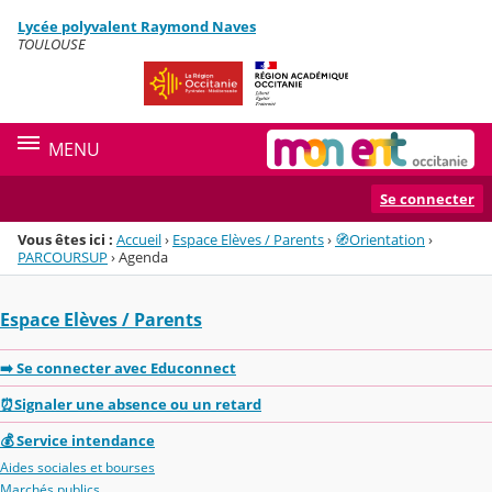
Panneau de gestion des cookies
Lycée polyvalent Raymond Naves
Menu de la rubrique
Contenu
TOULOUSE
MENU
Se connecter
Vous êtes ici :
Accueil
›
Espace Elèves / Parents
›
🧭Orientation
›
PARCOURSUP
›
Agenda
Espace Elèves / Parents
➡️ Se connecter avec Educonnect
⏰Signaler une absence ou un retard
💰 Service intendance
Aides sociales et bourses
Marchés publics