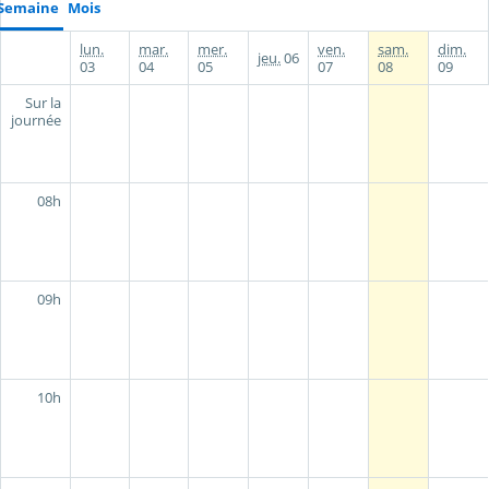
Semaine
Mois
lun.
mar.
mer.
ven.
sam.
dim.
jeu.
06
03
04
05
07
08
09
Sur la
journée
08h
09h
10h