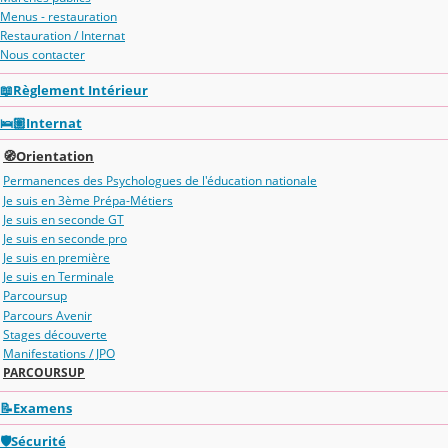
Menus - restauration
Restauration / Internat
Nous contacter
📖Règlement Intérieur
🛌🏽Internat
🧭Orientation
Permanences des Psychologues de l'éducation nationale
Je suis en 3ème Prépa-Métiers
Je suis en seconde GT
Je suis en seconde pro
Je suis en première
Je suis en Terminale
Parcoursup
Parcours Avenir
Stages découverte
Manifestations / JPO
PARCOURSUP
📝Examens
🛡️Sécurité