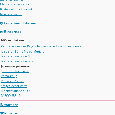
Menus - restauration
Restauration / Internat
Nous contacter
📖Règlement Intérieur
🛌🏽Internat
🧭Orientation
Permanences des Psychologues de l'éducation nationale
Je suis en 3ème Prépa-Métiers
Je suis en seconde GT
Je suis en seconde pro
Je suis en première
Je suis en Terminale
Parcoursup
Parcours Avenir
Stages découverte
Manifestations / JPO
PARCOURSUP
📝Examens
🛡️Sécurité