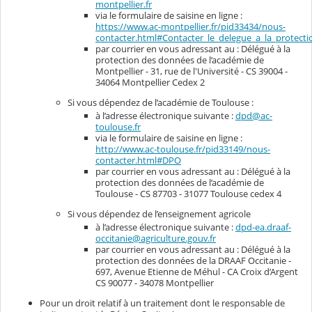
montpellier.fr
via le formulaire de saisine en ligne :
https://www.ac-montpellier.fr/pid33434/nous-
contacter.html#Contacter_le_delegue_a_la_protec
par courrier en vous adressant au : Délégué à la
protection des données de l’académie de
Montpellier - 31, rue de l'Université - CS 39004 -
34064 Montpellier Cedex 2
Si vous dépendez de l’académie de Toulouse :
à l’adresse électronique suivante :
dpd@ac-
toulouse.fr
via le formulaire de saisine en ligne :
http://www.ac-toulouse.fr/pid33149/nous-
contacter.html#DPO
par courrier en vous adressant au : Délégué à la
protection des données de l’académie de
Toulouse - CS 87703 - 31077 Toulouse cedex 4
Si vous dépendez de l’enseignement agricole
à l’adresse électronique suivante :
dpd-ea.draaf-
occitanie@agriculture.gouv.fr
par courrier en vous adressant au : Délégué à la
protection des données de la DRAAF Occitanie -
697, Avenue Etienne de Méhul - CA Croix d’Argent
CS 90077 - 34078 Montpellier
Pour un droit relatif à un traitement dont le responsable de