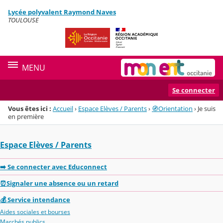
Panneau de gestion des cookies
Lycée polyvalent Raymond Naves
Menu de la rubrique
Contenu
TOULOUSE
MENU
Se connecter
Vous êtes ici :
Accueil
›
Espace Elèves / Parents
›
🧭Orientation
›
Je suis
en première
Espace Elèves / Parents
➡️ Se connecter avec Educonnect
⏰Signaler une absence ou un retard
💰 Service intendance
Aides sociales et bourses
Marchés publics